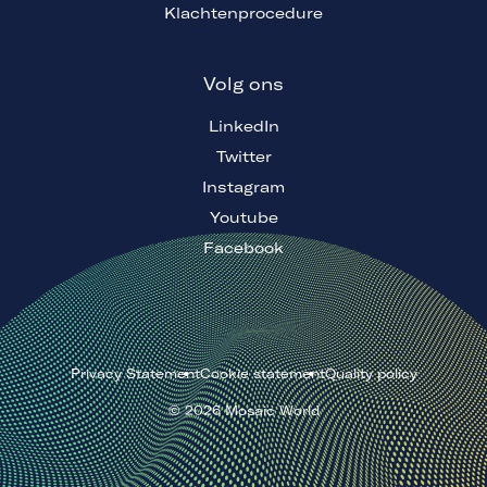
Klachtenprocedure
Volg ons
LinkedIn
Twitter
Instagram
Youtube
Facebook
Privacy Statement
Cookie statement
Quality policy
©
2026
Mosaic World