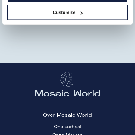
Laatste nieuws
Customize
Over Mosaic World
Ons verhaal