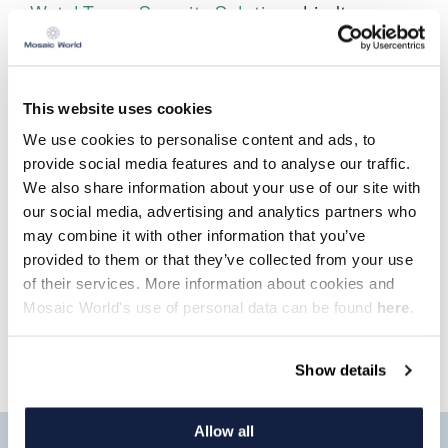
WatchTower Security Solutions
biedt
tijdelijke en flexible beveiliging van
eigendommen en bouwterreinen, met een
klantgerichte service van hoge kwaliteit,
terwijl zijn oplossingen naadloos opgaan in
This website uses cookies
de omgeving en waardevolle (stads)gebieden
We use cookies to personalise content and ads, to
beveiligen.
provide social media features and to analyse our traffic.
We also share information about your use of our site with
our social media, advertising and analytics partners who
may combine it with other information that you’ve
provided to them or that they’ve collected from your use
of their services. More information about cookies and
Mosaic World's use of personal data can be found
here
.
Ontdek Watchtower Security
Solutions
Show details
Allow all