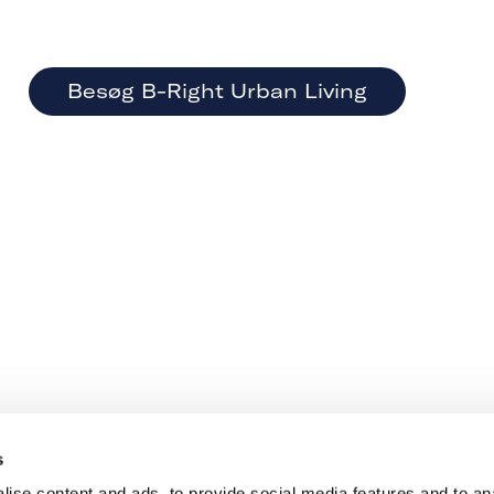
Besøg B-Right Urban Living
s
ise content and ads, to provide social media features and to anal