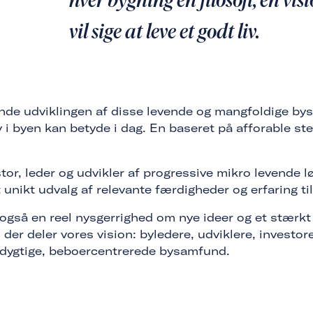
vil sige at leve et godt liv.
nde udviklingen af disse levende og mangfoldige bys
v i byen kan betyde i dag. En baseret på afforable st
tor, leder og udvikler af progressive mikro levende 
 unikt udvalg af relevante færdigheder og erfaring til
 også en reel nysgerrighed om nye ideer og et stærk
der deler vores vision: byledere, udviklere, investor
edygtige, beboercentrerede bysamfund.