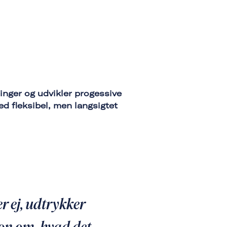
inger og udvikler progessive
d fleksibel, men langsigtet
r ej, udtrykker
sion om, hvad det