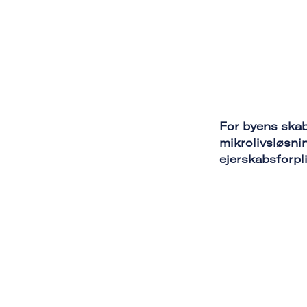
For byens skab
mikrolivsløsni
ejerskabsforpli