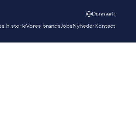
Danmark
es historie
Vores brands
Jobs
Nyheder
Kontact