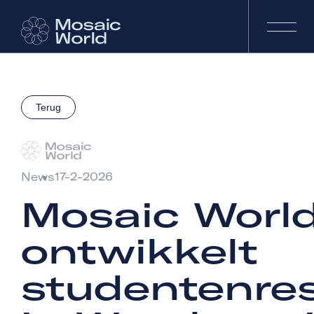
Terug
News
17-2-2026
Mosaic Worl
ontwikkelt
studentenres