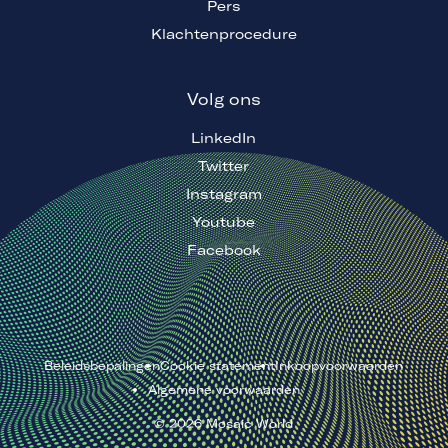
Pers
Klachtenprocedure
Volg ons
LinkedIn
Twitter
Instagram
Youtube
Facebook
Beleidsbepalingen
Cookie statement
Inkoopvoorwaarden
Algemene voorwaarden
©
2026
Mosaic World