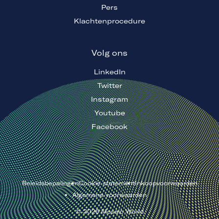
Pers
Klachtenprocedure
Volg ons
LinkedIn
Twitter
Instagram
Youtube
Facebook
Beleidsbepalingen
Cookie statement
Inkoopvoorwaarden
Algemene voorwaarden
©
2026
Mosaic World