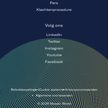
Pers
Klachtenprocedure
Volg ons
LinkedIn
Twitter
Instagram
Youtube
Facebook
Beleidsbepalingen
Cookie statement
Inkoopvoorwaarden
Algemene voorwaarden
©
2026
Mosaic World