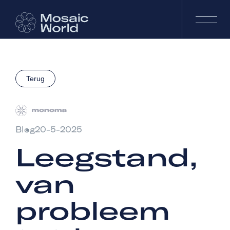
Terug
Blog
20-5-2025
Leegstand,
van
probleem