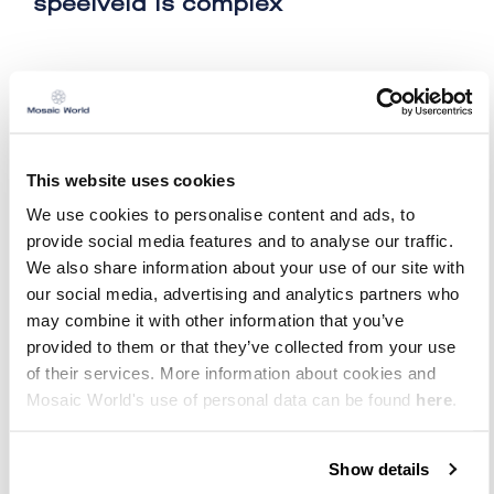
speelveld is complex
De huidige woningmarkt stelt Monoma voor
uitdagingen. ‘’Het politieke speelveld is
complex’’, erkent Dillen. ‘’Gemeenten
worstelen enorm met hun budgetten. Elke
This website uses cookies
doelgroep heft momneteel een urgente
huisvestingsbehoefte: jongeren komen niet
We use cookies to personalise content and ads, to
aan een woning, studenten niet,
provide social media features and to analyse our traffic.
statushouders niet. Maar ook de
We also share information about your use of our site with
doorstroomgroep, die vanuit kleinere
our social media, advertising and analytics partners who
woningen de volgende stap wil maken niet.’’’
may combine it with other information that you’ve
provided to them or that they’ve collected from your use
Monoma focust zich voornamelijk op
of their services. More information about cookies and
studenten en jongeren. ‘’Daar ligt onze
Mosaic World's use of personal data can be found
here
.
Kracht, ook met ons beheer en de mensen
die we in Dienst hebben’’, aldus Dillen. Maar
hij benadrukt: ‘’Wij zijn heel breed. Van
Show details
Kleine vraagstukken tot projectmanagement