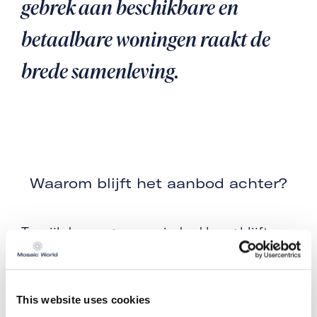
gebrek aan beschikbare en
betaalbare woningen raakt de
brede samenleving.
Waarom blijft het aanbod achter?
Terwijl de vraag onverminderd hoog blijft,
stagneert de woningproductie. In 2024
werden slechts 69.000 nieuwbouwwoningen
opgeleverd, ver onder de beoogde 100.000
per jaar (Staat van de Volkshuisvesting
This website uses cookies
2024). Om woningen te realiseren zijn vier