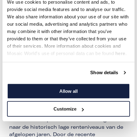
We use cookies to personalise content and ads, to
basiselementen nodig: kapitaal, materiaal,
provide social media features and to analyse our traffic.
mensen en vergunningen. Op elk van deze
We also share information about your use of our site with
fronten zijn er aanzienlijke uitdagingen.
our social media, advertising and analytics partners who
may combine it with other information that you’ve
Kapitaal: de realiteit van de financiële
provided to them or that they’ve collected from your use
markten
of their services. More information about cookies and
De kredietcrisis van 2008 heeft diepe sporen
Mosaic World's use of personal data can be found
here
.
nagelaten in de bouwsector. Hoewel de
situatie inmiddels is verbeterd, blijft de
Show details
financiering van bouwprojecten complex. De
rentestijgingen van de afgelopen jaren
hebben projecten duurder gemaakt en
Allow all
sommige ontwikkelingen tot stilstand
gebracht. Hoewel de Europese Centrale
Customize
Bank de rente dit najaar heeft verlaagd,
verwachten experts niet dat we terugkeren
naar de historisch lage renteniveaus van de
afgelopen jaren. Door de recente