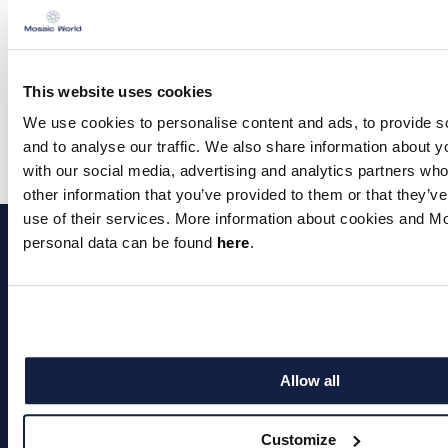
kunnen wonen, werken, ontmoeten en
verblijven.
Kijk voor meer informatie op:
This website uses cookies
openeindhoven.nl/schellenskwartier
We use cookies to personalise content and ads, to provide s
and to analyse our traffic. We also share information about yo
with our social media, advertising and analytics partners wh
other information that you’ve provided to them or that they’v
use of their services. More information about cookies and M
personal data can be found
here
.
Over Mosaic World
Allow all
Ons verhaal
Customize
Onze merken