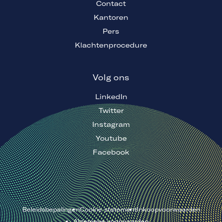
Contact
Kantoren
Pers
Klachtenprocedure
Volg ons
LinkedIn
Twitter
Instagram
Youtube
Facebook
Beleidsbepalingen
Cookie statement
Inkoopvoorwaarden
Algemene voorwaarden