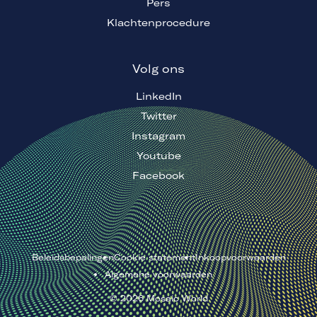
Pers
Klachtenprocedure
Volg ons
LinkedIn
Twitter
Instagram
Youtube
Facebook
Beleidsbepalingen
Cookie statement
Inkoopvoorwaarden
Algemene voorwaarden
©
2026
Mosaic World