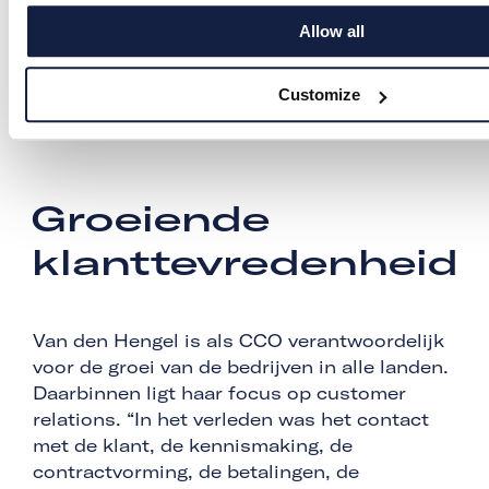
Resident Services om de totale
Allow all
dienstverlening: ergens tussen het gevoel
van een hotel en het huren van een woning
in. En dat doen we op een transparante,
Customize
klantvriendelijke manier.”
Groeiende
klanttevredenheid
Van den Hengel is als CCO verantwoordelijk
voor de groei van de bedrijven in alle landen.
Daarbinnen ligt haar focus op customer
relations. “In het verleden was het contact
met de klant, de kennismaking, de
contractvorming, de betalingen, de