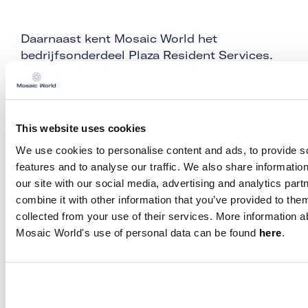
Daarnaast kent Mosaic World het
bedrijfsonderdeel Plaza Resident Services.
Zij richten zich specifiek op kleinschalige
woonruimtes met eigen voorzieningen en
gedeelde gemeenschapruimten voor
starters, studenten en nieuwkomers. Vaak
This website uses cookies
op campussen. Zo wordt op de campus van
We use cookies to personalise content and ads, to provide s
TU Eindhoven een ’microliving’-gebouw met
features and to analyse our traffic. We also share informatio
meer dan vierhonderd woonplekken
our site with our social media, advertising and analytics pa
geëxploiteerd. “Daar hebben we echt een
combine it with other information that you’ve provided to them
community gerealiseerd. Er wonen niet
collected from your use of their services. More information 
alleen 440 studenten. We bieden er ook
Mosaic World's use of personal data can be found
here
.
onderdak aan een kinderdagverblijf, een
restaurant, een supermarkt en allerlei
gemeenschappelijke ruimten met onder meer
een bioscoop, een dakterras en een
gezamenlijke keuken. Het gaat bij Plaza