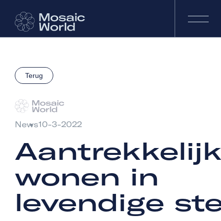
Terug
News
10-3-2022
Aantrekkelij
wonen in
levendige st