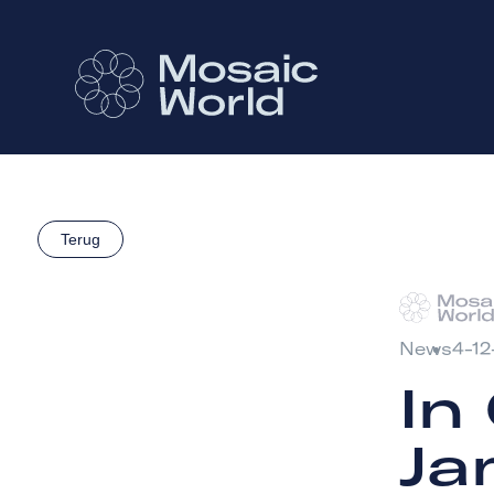
Terug
News
4-1
In
Ja