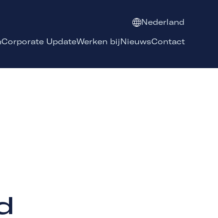
Nederland
n
Corporate Update
Werken bij
Nieuws
Contact
d