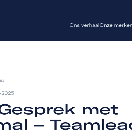
Ons verhaal
Onze merke
2-2025
 Gesprek met
mal – Teamlea