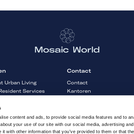
en
Contact
t Urban Living
Contact
Resident Services
Kantoren
ma
Pers
tower Security Solutions
Klachtenprocedure
s
ewNew
ise content and ads, to provide social media features and to anal
about your use of our site with our social media, advertising and
t with other information that you’ve provided to them or that the