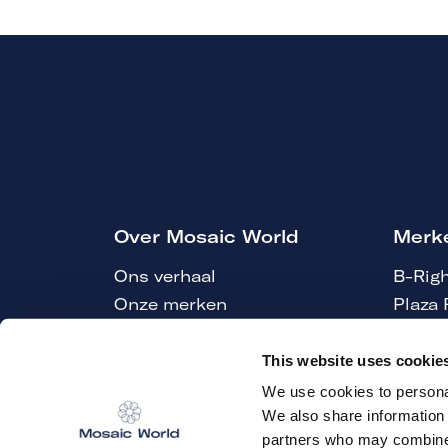
Over Mosaic World
Merk
Ons verhaal
B-Righ
Onze merken
Plaza 
Mosaic World Community
Mono
Corporate Update
Watch
This website uses cookie
Werken bij
NewN
We use cookies to personal
Nieuws
We also share information 
partners who may combine i
Contact